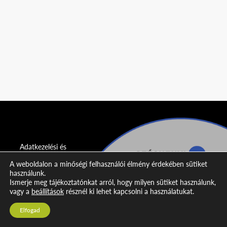
Adatkezelési és
adatvédelmi
A weboldalon a minőségi felhasználói élmény érdekében sütiket
nyilatkozat
használunk.
Ismerje meg tájékoztatónkat arról, hogy milyen sütiket használunk,
Impresszum
vagy a
beállítások
résznél ki lehet kapcsolni a használatukat.
Kapcsolat
Elfogad