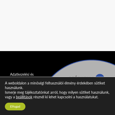
Adatkezelési és
adatvédelmi
A weboldalon a minőségi felhasználói élmény érdekében sütiket
nyilatkozat
használunk.
Ismerje meg tájékoztatónkat arról, hogy milyen sütiket használunk,
Impresszum
vagy a
beállítások
résznél ki lehet kapcsolni a használatukat.
Kapcsolat
Elfogad