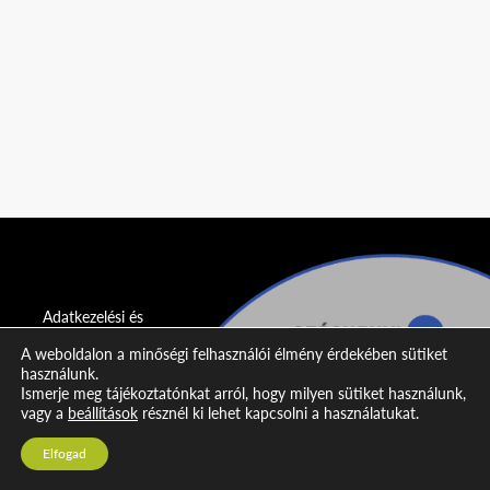
Adatkezelési és
adatvédelmi
A weboldalon a minőségi felhasználói élmény érdekében sütiket
nyilatkozat
használunk.
Ismerje meg tájékoztatónkat arról, hogy milyen sütiket használunk,
Impresszum
vagy a
beállítások
résznél ki lehet kapcsolni a használatukat.
Kapcsolat
Elfogad