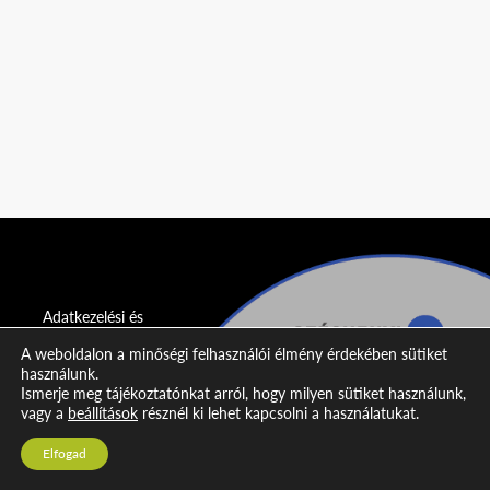
Adatkezelési és
adatvédelmi
A weboldalon a minőségi felhasználói élmény érdekében sütiket
nyilatkozat
használunk.
Ismerje meg tájékoztatónkat arról, hogy milyen sütiket használunk,
Impresszum
vagy a
beállítások
résznél ki lehet kapcsolni a használatukat.
Kapcsolat
Elfogad