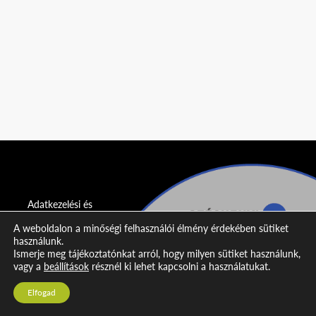
Adatkezelési és
adatvédelmi
A weboldalon a minőségi felhasználói élmény érdekében sütiket
nyilatkozat
használunk.
Ismerje meg tájékoztatónkat arról, hogy milyen sütiket használunk,
Impresszum
vagy a
beállítások
résznél ki lehet kapcsolni a használatukat.
Kapcsolat
Elfogad