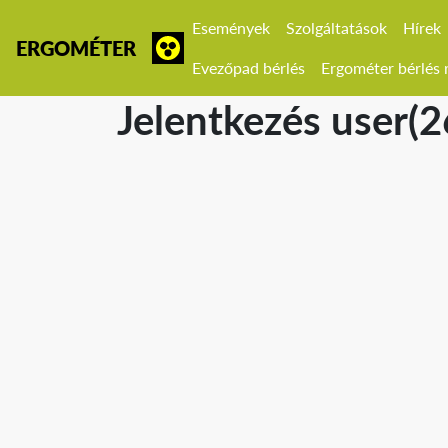
Események
Szolgáltatások
Hírek
ERGOMÉTER
Evezőpad bérlés
Ergométer bérlés r
Jelentkezés user(