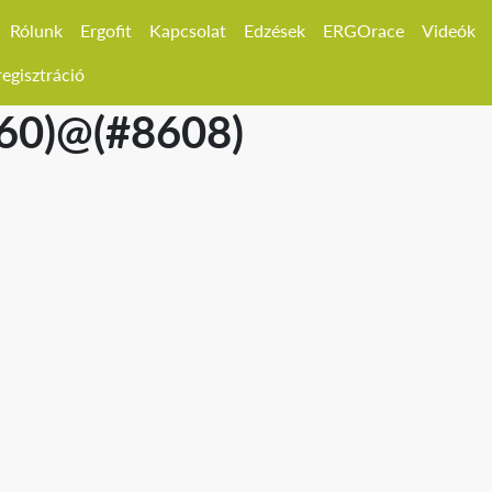
Rólunk
Ergofit
Kapcsolat
Edzések
ERGOrace
Videók
egisztráció
260)@(#8608)