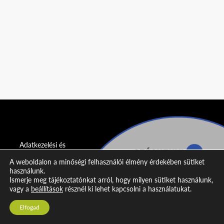
Adatkezelési és
adatvédelmi
A weboldalon a minőségi felhasználói élmény érdekében sütiket
nyilatkozat
használunk.
Ismerje meg tájékoztatónkat arról, hogy milyen sütiket használunk,
Impresszum
vagy a
beállítások
résznél ki lehet kapcsolni a használatukat.
Kapcsolat
Elfogad