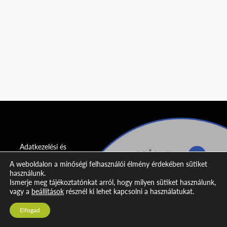
Adatkezelési és
adatvédelmi
A weboldalon a minőségi felhasználói élmény érdekében sütiket
nyilatkozat
használunk.
Ismerje meg tájékoztatónkat arról, hogy milyen sütiket használunk,
Impresszum
vagy a
beállítások
résznél ki lehet kapcsolni a használatukat.
Kapcsolat
Elfogad