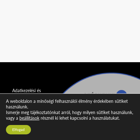
Adatkezelési és
adatvédelmi
A weboldalon a minőségi felhasználói élmény érdekében sütiket
nyilatkozat
használunk.
Ismerje meg tájékoztatónkat arról, hogy milyen sütiket használunk,
Impresszum
vagy a
beállítások
résznél ki lehet kapcsolni a használatukat.
Kapcsolat
Elfogad