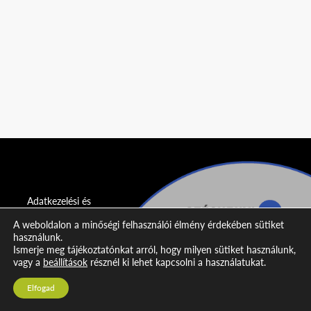
Adatkezelési és
adatvédelmi
A weboldalon a minőségi felhasználói élmény érdekében sütiket
nyilatkozat
használunk.
Ismerje meg tájékoztatónkat arról, hogy milyen sütiket használunk,
Impresszum
vagy a
beállítások
résznél ki lehet kapcsolni a használatukat.
Kapcsolat
Elfogad