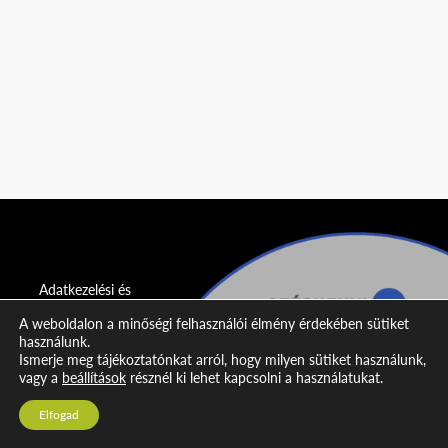
Adatkezelési és
adatvédelmi
A weboldalon a minőségi felhasználói élmény érdekében sütiket
nyilatkozat
használunk.
Ismerje meg tájékoztatónkat arról, hogy milyen sütiket használunk,
Impresszum
vagy a
beállítások
résznél ki lehet kapcsolni a használatukat.
Kapcsolat
Elfogad