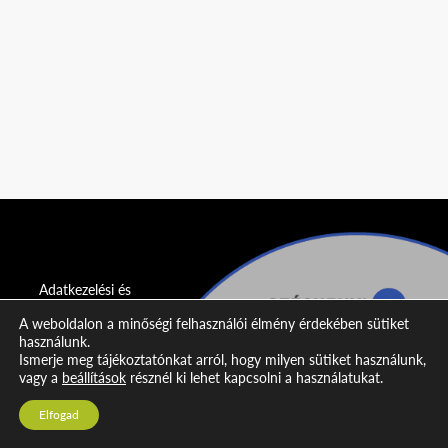
Adatkezelési és
adatvédelmi
A weboldalon a minőségi felhasználói élmény érdekében sütiket
nyilatkozat
használunk.
Ismerje meg tájékoztatónkat arról, hogy milyen sütiket használunk,
Impresszum
vagy a
beállítások
résznél ki lehet kapcsolni a használatukat.
Kapcsolat
Elfogad