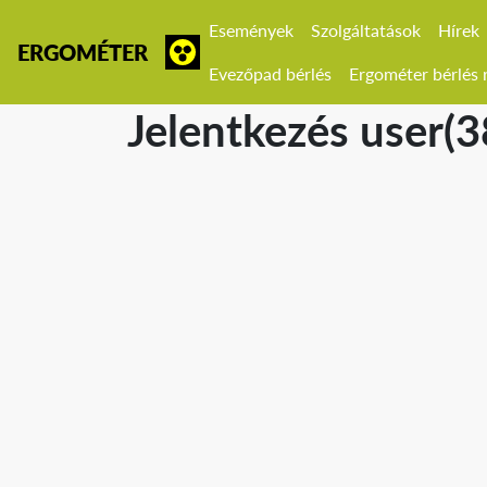
Események
Szolgáltatások
Hírek
ERGOMÉTER
Evezőpad bérlés
Ergométer bérlés r
Jelentkezés user(