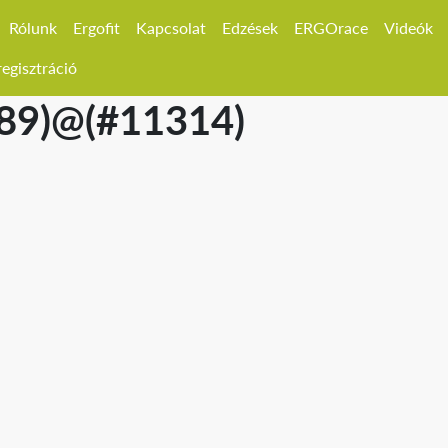
Rólunk
Ergofit
Kapcsolat
Edzések
ERGOrace
Videók
egisztráció
389)@(#11314)