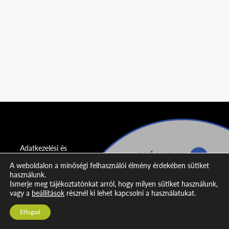
Adatkezelési és
adatvédelmi
A weboldalon a minőségi felhasználói élmény érdekében sütiket
nyilatkozat
használunk.
Ismerje meg tájékoztatónkat arról, hogy milyen sütiket használunk,
Impresszum
vagy a
beállítások
résznél ki lehet kapcsolni a használatukat.
Kapcsolat
Elfogad