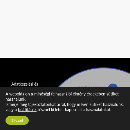
Adatkezelési és
adatvédelmi
A weboldalon a minőségi felhasználói élmény érdekében sütiket
nyilatkozat
használunk.
Ismerje meg tájékoztatónkat arról, hogy milyen sütiket használunk,
Impresszum
vagy a
beállítások
résznél ki lehet kapcsolni a használatukat.
Kapcsolat
Elfogad