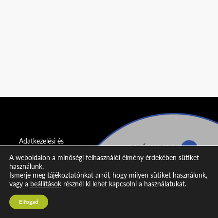
Adatkezelési és
adatvédelmi
A weboldalon a minőségi felhasználói élmény érdekében sütiket
nyilatkozat
használunk.
Ismerje meg tájékoztatónkat arról, hogy milyen sütiket használunk,
Impresszum
vagy a
beállítások
résznél ki lehet kapcsolni a használatukat.
Kapcsolat
Elfogad