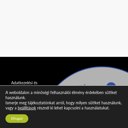
Adatkezelési és
adatvédelmi
A weboldalon a minőségi felhasználói élmény érdekében sütiket
nyilatkozat
használunk.
Ismerje meg tájékoztatónkat arról, hogy milyen sütiket használunk,
Impresszum
vagy a
beállítások
résznél ki lehet kapcsolni a használatukat.
Kapcsolat
Elfogad