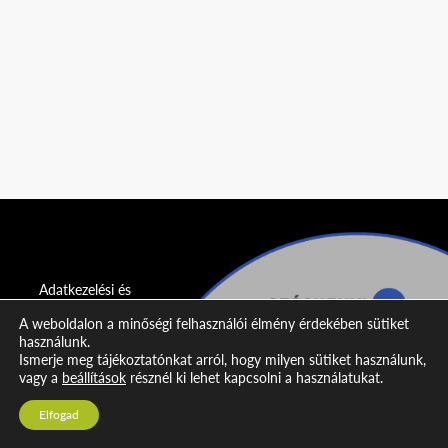
Adatkezelési és
adatvédelmi
A weboldalon a minőségi felhasználói élmény érdekében sütiket
nyilatkozat
használunk.
Ismerje meg tájékoztatónkat arról, hogy milyen sütiket használunk,
Impresszum
vagy a
beállítások
résznél ki lehet kapcsolni a használatukat.
Kapcsolat
Elfogad