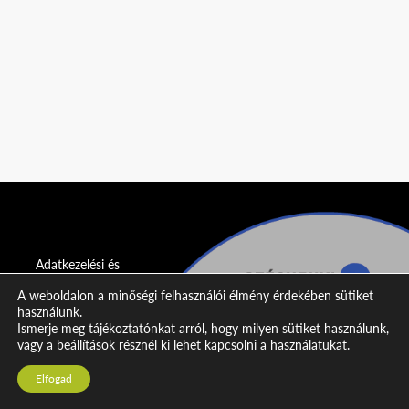
Adatkezelési és
adatvédelmi
A weboldalon a minőségi felhasználói élmény érdekében sütiket
nyilatkozat
használunk.
Ismerje meg tájékoztatónkat arról, hogy milyen sütiket használunk,
Impresszum
vagy a
beállítások
résznél ki lehet kapcsolni a használatukat.
Kapcsolat
Elfogad