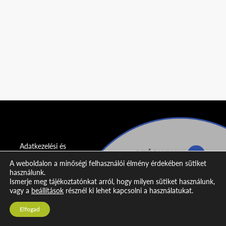
Adatkezelési és
adatvédelmi
A weboldalon a minőségi felhasználói élmény érdekében sütiket
nyilatkozat
használunk.
Ismerje meg tájékoztatónkat arról, hogy milyen sütiket használunk,
Impresszum
vagy a
beállítások
résznél ki lehet kapcsolni a használatukat.
Kapcsolat
Elfogad