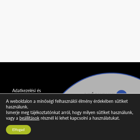
Adatkezelési és
adatvédelmi
A weboldalon a minőségi felhasználói élmény érdekében sütiket
nyilatkozat
használunk.
Ismerje meg tájékoztatónkat arról, hogy milyen sütiket használunk,
Impresszum
vagy a
beállítások
résznél ki lehet kapcsolni a használatukat.
Kapcsolat
Elfogad