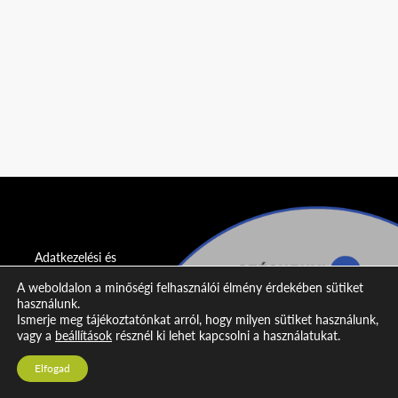
Adatkezelési és
adatvédelmi
A weboldalon a minőségi felhasználói élmény érdekében sütiket
nyilatkozat
használunk.
Ismerje meg tájékoztatónkat arról, hogy milyen sütiket használunk,
Impresszum
vagy a
beállítások
résznél ki lehet kapcsolni a használatukat.
Kapcsolat
Elfogad