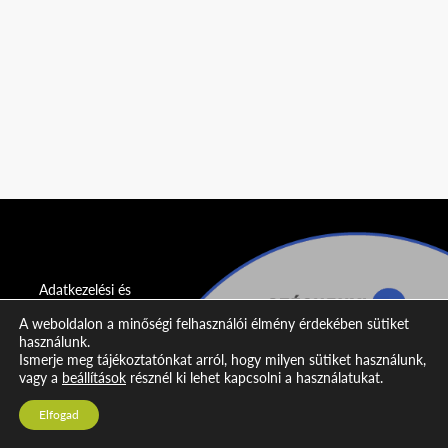
Adatkezelési és
adatvédelmi
A weboldalon a minőségi felhasználói élmény érdekében sütiket
nyilatkozat
használunk.
Ismerje meg tájékoztatónkat arról, hogy milyen sütiket használunk,
Impresszum
vagy a
beállítások
résznél ki lehet kapcsolni a használatukat.
Kapcsolat
Elfogad