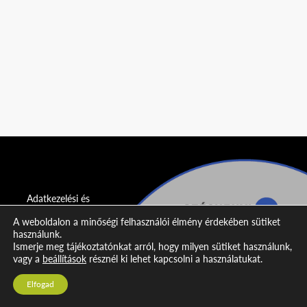
Adatkezelési és
adatvédelmi
A weboldalon a minőségi felhasználói élmény érdekében sütiket
nyilatkozat
használunk.
Ismerje meg tájékoztatónkat arról, hogy milyen sütiket használunk,
Impresszum
vagy a
beállítások
résznél ki lehet kapcsolni a használatukat.
Kapcsolat
Elfogad