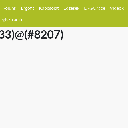
Rólunk
Ergofit
Kapcsolat
Edzések
ERGOrace
Videók
egisztráció
533)@(#8207)