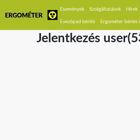
Események
Szolgáltatások
Hírek
ERGOMÉTER
Evezőpad bérlés
Ergométer bérlés r
Jelentkezés user(