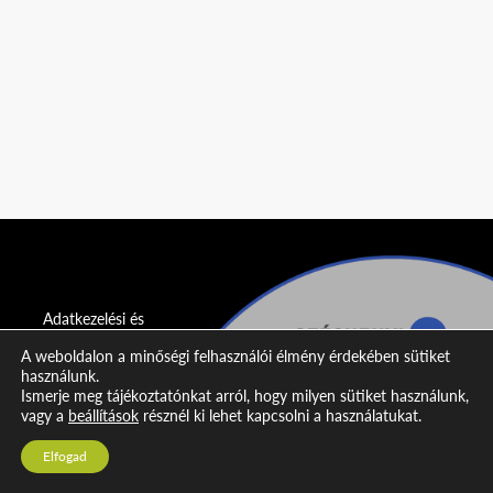
Adatkezelési és
adatvédelmi
A weboldalon a minőségi felhasználói élmény érdekében sütiket
nyilatkozat
használunk.
Ismerje meg tájékoztatónkat arról, hogy milyen sütiket használunk,
Impresszum
vagy a
beállítások
résznél ki lehet kapcsolni a használatukat.
Kapcsolat
Elfogad