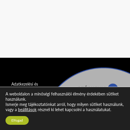
Adatkezelési és
adatvédelmi
A weboldalon a minőségi felhasználói élmény érdekében sütiket
nyilatkozat
használunk.
Ismerje meg tájékoztatónkat arról, hogy milyen sütiket használunk,
Impresszum
vagy a
beállítások
résznél ki lehet kapcsolni a használatukat.
Kapcsolat
Elfogad