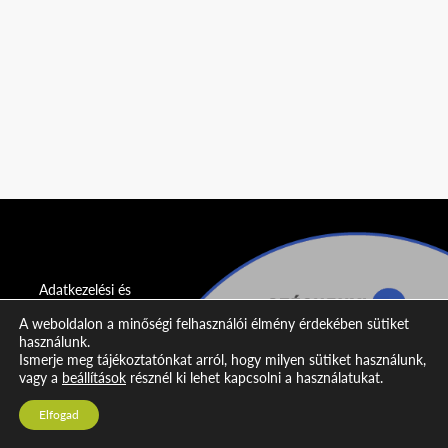
Adatkezelési és
adatvédelmi
A weboldalon a minőségi felhasználói élmény érdekében sütiket
nyilatkozat
használunk.
Ismerje meg tájékoztatónkat arról, hogy milyen sütiket használunk,
Impresszum
vagy a
beállítások
résznél ki lehet kapcsolni a használatukat.
Kapcsolat
Elfogad