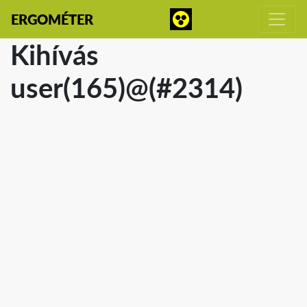
ERGOMÉTER
Kihívás
user(165)@(#2314)