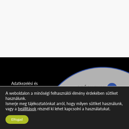
Adatkezelési és
adatvédelmi
A weboldalon a minőségi felhasználói élmény érdekében sütiket
nyilatkozat
használunk.
Ismerje meg tájékoztatónkat arról, hogy milyen sütiket használunk,
Impresszum
vagy a
beállítások
résznél ki lehet kapcsolni a használatukat.
Kapcsolat
Elfogad