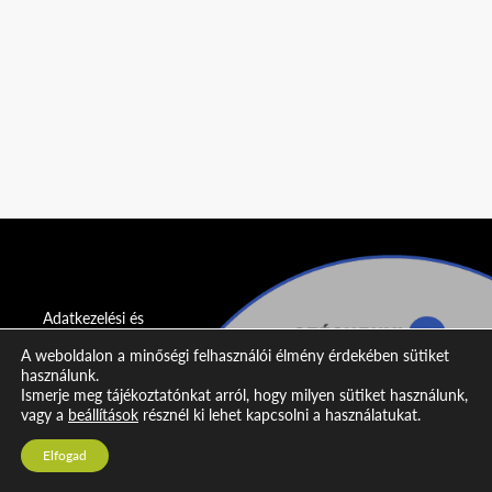
Adatkezelési és
adatvédelmi
A weboldalon a minőségi felhasználói élmény érdekében sütiket
nyilatkozat
használunk.
Ismerje meg tájékoztatónkat arról, hogy milyen sütiket használunk,
Impresszum
vagy a
beállítások
résznél ki lehet kapcsolni a használatukat.
Kapcsolat
Elfogad