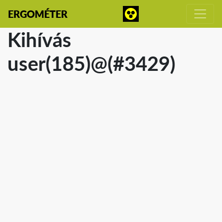
ERGOMÉTER
Kihívás
user(185)@(#3429)