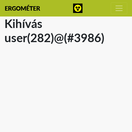
ERGOMÉTER
Kihívás
user(282)@(#3986)