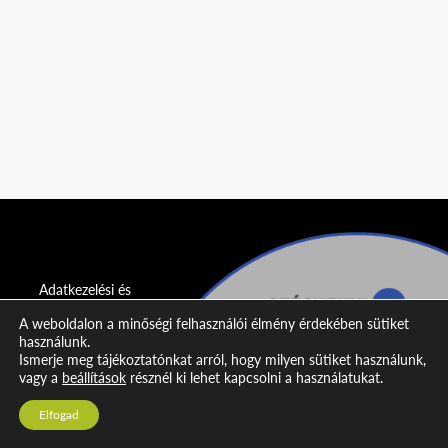
Adatkezelési és
adatvédelmi
A weboldalon a minőségi felhasználói élmény érdekében sütiket
nyilatkozat
használunk.
Ismerje meg tájékoztatónkat arról, hogy milyen sütiket használunk,
Impresszum
vagy a
beállítások
résznél ki lehet kapcsolni a használatukat.
Kapcsolat
Elfogad