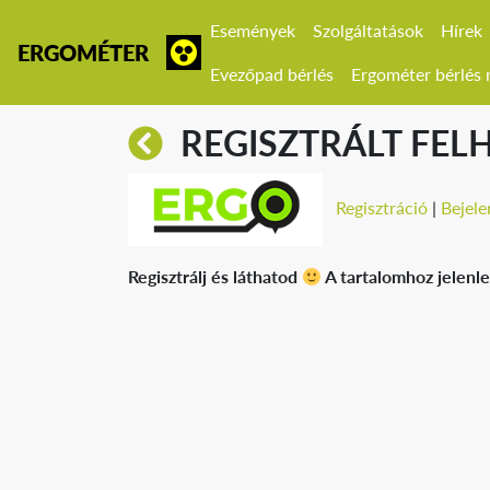
Események
Szolgáltatások
Hírek
ERGOMÉTER
Evezőpad bérlés
Ergométer bérlés r
REGISZTRÁLT FEL
Regisztráció
|
Bejele
Regisztrálj és láthatod
A tartalomhoz jelenle