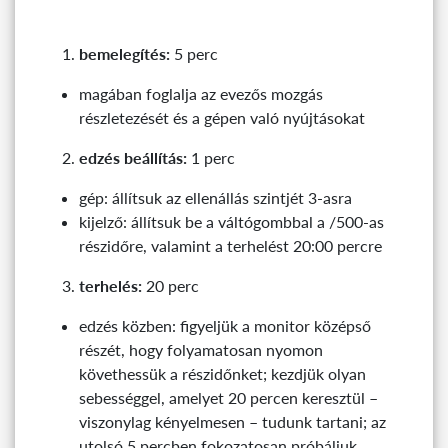
bemelegítés:
5 perc
magában foglalja az evezős mozgás
részletezését és a gépen való nyújtásokat
edzés beállítás:
1 perc
gép: állítsuk az ellenállás szintjét 3-asra
kijelző: állítsuk be a váltógombbal a /500-as
részidőre, valamint a terhelést 20:00 percre
terhelés:
20 perc
edzés közben: figyeljük a monitor középső
részét, hogy folyamatosan nyomon
követhessük a részidőnket; kezdjük olyan
sebességgel, amelyet 20 percen keresztül –
viszonylag kényelmesen – tudunk tartani; az
utolsó 5 percben fokozatosan próbáljuk