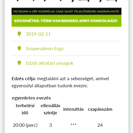
Közzétéve
2019-02-11
Szerző
Szuperadmin Ergo
Kategória
Edzői oktatási anyagok
Edzés célja:
megtalálni azt a sebességet, amivel
egyensúlyi állapotban tudunk evezni.
egyenletes evezés
terhelési
ellenállás
intenzitás
csapásszám
idő
szintje
20:00 (perc)
3
***
24