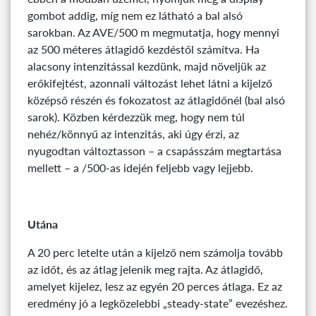
gombot addig, míg nem ez látható a bal alsó
sarokban. Az AVE/500 m megmutatja, hogy mennyi
az 500 méteres átlagidő kezdéstől számítva. Ha
alacsony intenzitással kezdünk, majd növeljük az
erőkifejtést, azonnali változást lehet látni a kijelző
középső részén és fokozatost az átlagidőnél (bal alsó
sarok). Közben kérdezzük meg, hogy nem túl
nehéz/könnyű az intenzitás, aki úgy érzi, az
nyugodtan változtasson – a csapásszám megtartása
mellett – a /500-as idején feljebb vagy lejjebb.
Utána
A 20 perc letelte után a kijelző nem számolja tovább
az időt, és az átlag jelenik meg rajta. Az átlagidő,
amelyet kijelez, lesz az egyén 20 perces átlaga. Ez az
eredmény jó a legközelebbi „steady-state” evezéshez.