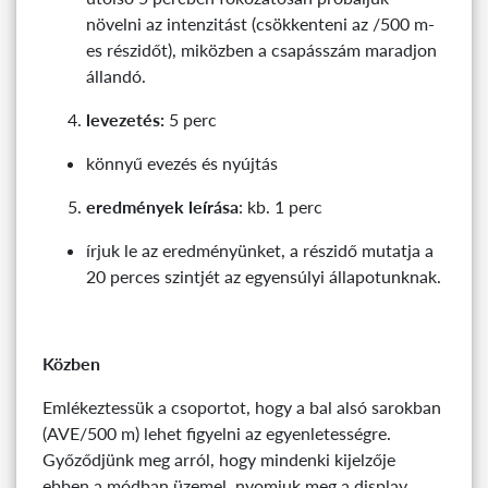
növelni az intenzitást (csökkenteni az /500 m-
es részidőt), miközben a csapásszám maradjon
állandó.
levezetés:
5 perc
könnyű evezés és nyújtás
eredmények leírása
: kb. 1 perc
írjuk le az eredményünket, a részidő mutatja a
20 perces szintjét az egyensúlyi állapotunknak.
Közben
Emlékeztessük a csoportot, hogy a bal alsó sarokban
(AVE/500 m) lehet figyelni az egyenletességre.
Győződjünk meg arról, hogy mindenki kijelzője
ebben a módban üzemel, nyomjuk meg a display