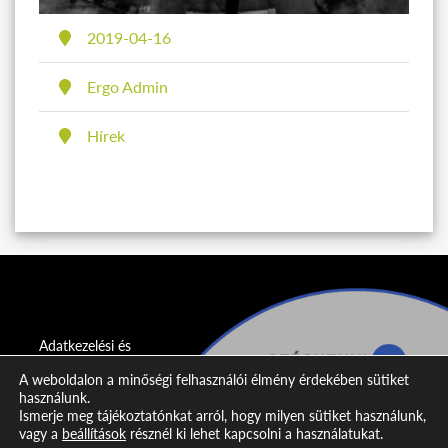
Közzétéve
2019-04-16
Szerző
Ergo Admin
Kategória
Hírek
Adatkezelési és
adatvédelmi
A weboldalon a minőségi felhasználói élmény érdekében sütiket
nyilatkozat
használunk.
Ismerje meg tájékoztatónkat arról, hogy milyen sütiket használunk,
Impresszum
vagy a
beállítások
résznél ki lehet kapcsolni a használatukat.