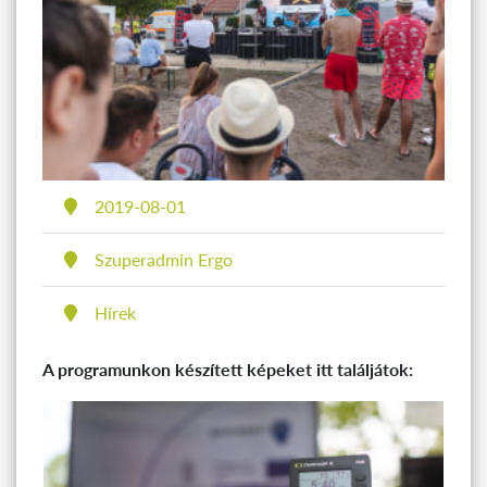
Közzétéve
2019-08-01
Szerző
Szuperadmin Ergo
Kategória
Hírek
A programunkon készített képeket itt találjátok: